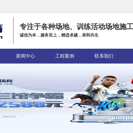
专注于各种场地、训练活动场地施
诚信为本，服务至上，精进卓越，亲和共生
新闻中心
工程案例
联系我们