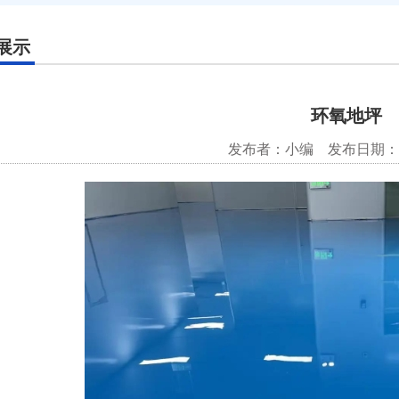
展示
环氧地坪
发布者：小编
发布日期：20