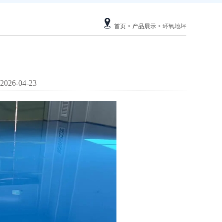
首页
>
产品展示
>
环氧地坪
26-04-23