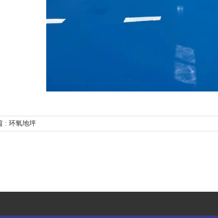
 : 环氧地坪